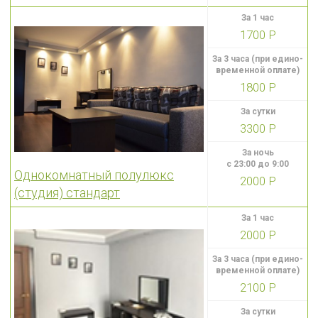
За 1 час
1700 Р
За 3 часа (при едино-
временной оплате)
1800 Р
За сутки
3300 Р
За ночь
с 23:00 до 9:00
Однокомнатный полулюкс
2000 Р
(студия) стандарт
За 1 час
2000 Р
За 3 часа (при едино-
временной оплате)
2100 Р
За сутки