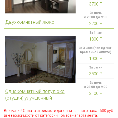
3700 Р
За ночь
с 23:00 до 9:00
Двухкомнатный люкс
2200 Р
За 1 час
1800 Р
За 3 часа (при едино-
временной оплате)
1900 Р
За сутки
3500 Р
За ночь
с 23:00 до 9:00
Однокомнатный полулюкс
2100 Р
(студия) улучшенный
Внимание! Оплата стоимости дополнительного часа - 500 руб.
вне зависимости от категории номера - апартамента.